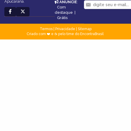
Apucarana.
ANUNCIE
:
Com
destaque
|
Grátis
Termos
|
Privacidade
|
Sitemap
Criado com ❤️ e ☕ pelo time do EncontraBrasil