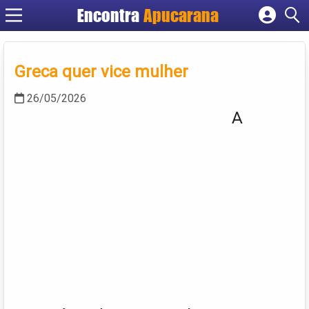
Encontra
Apucarana
Cadastrar empresa
Fazer login
Greca quer vice mulher
Criar conta
26/05/2026
A