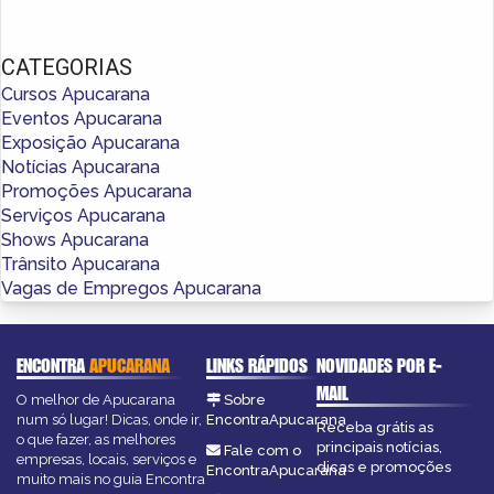
CATEGORIAS
Cursos Apucarana
Eventos Apucarana
Exposição Apucarana
Notícias Apucarana
Promoções Apucarana
Serviços Apucarana
Shows Apucarana
Trânsito Apucarana
Vagas de Empregos Apucarana
ENCONTRA
APUCARANA
LINKS RÁPIDOS
NOVIDADES POR E-
MAIL
O melhor de Apucarana
Sobre
num só lugar! Dicas, onde ir,
EncontraApucarana
Receba grátis as
o que fazer, as melhores
principais notícias,
Fale com o
empresas, locais, serviços e
dicas e promoções
EncontraApucarana
muito mais no guia Encontra