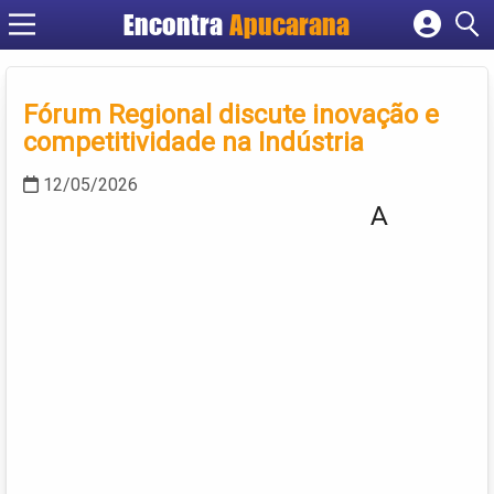
Encontra
Apucarana
Cadastrar empresa
Fazer login
Fórum Regional discute inovação e
Criar conta
competitividade na Indústria
12/05/2026
A