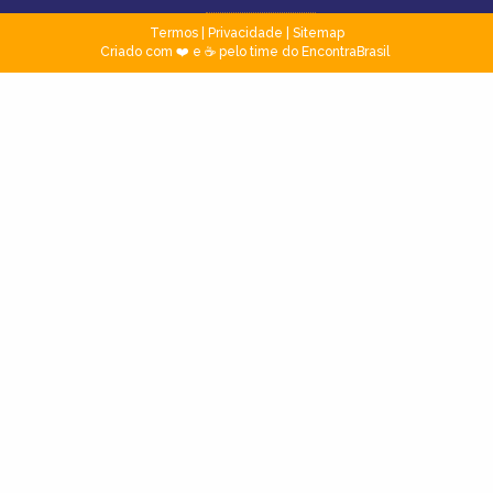
Termos
|
Privacidade
|
Sitemap
Criado com ❤️ e ☕ pelo time do EncontraBrasil