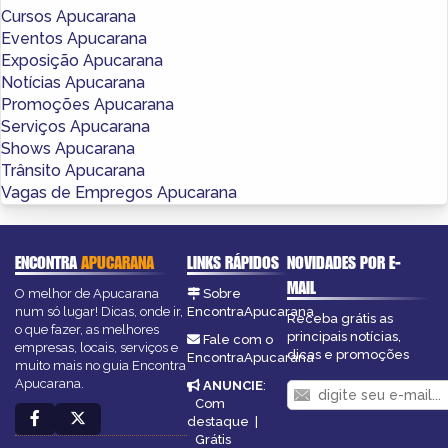
Cursos Apucarana
Eventos Apucarana
Exposição Apucarana
Notícias Apucarana
Promoções Apucarana
Serviços Apucarana
Shows Apucarana
Trânsito Apucarana
Vagas de Empregos Apucarana
ENCONTRA
APUCARANA
LINKS RÁPIDOS
NOVIDADES POR E-
MAIL
O melhor de Apucarana
Sobre
num só lugar! Dicas, onde ir,
EncontraApucarana
Receba grátis as
o que fazer, as melhores
principais notícias,
Fale com o
empresas, locais, serviços e
dicas e promoções
EncontraApucarana
muito mais no guia Encontra
Apucarana.
ANUNCIE
:
Com
destaque
|
Grátis