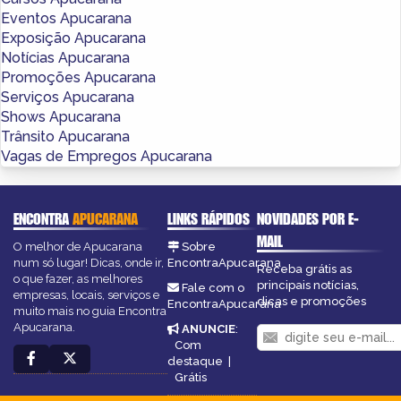
Eventos Apucarana
Exposição Apucarana
Notícias Apucarana
Promoções Apucarana
Serviços Apucarana
Shows Apucarana
Trânsito Apucarana
Vagas de Empregos Apucarana
ENCONTRA
APUCARANA
LINKS RÁPIDOS
NOVIDADES POR E-
MAIL
O melhor de Apucarana
Sobre
num só lugar! Dicas, onde ir,
EncontraApucarana
Receba grátis as
o que fazer, as melhores
principais notícias,
Fale com o
empresas, locais, serviços e
dicas e promoções
EncontraApucarana
muito mais no guia Encontra
Apucarana.
ANUNCIE
:
Com
destaque
|
Grátis