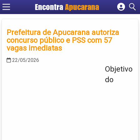
Encontra
Apucarana
Cadastrar empresa
Fazer login
Prefeitura de Apucarana autoriza
Criar conta
concurso público e PSS com 57
vagas imediatas
22/05/2026
Objetivo
do