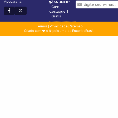
Apucarana.
ANUNCIE
:
Com
destaque
|
Grátis
Termos
|
Privacidade
|
Sitemap
Criado com ❤️ e ☕ pelo time do EncontraBrasil