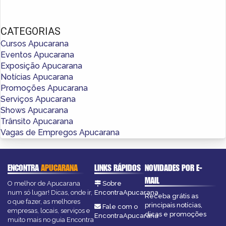
CATEGORIAS
Cursos Apucarana
Eventos Apucarana
Exposição Apucarana
Notícias Apucarana
Promoções Apucarana
Serviços Apucarana
Shows Apucarana
Trânsito Apucarana
Vagas de Empregos Apucarana
ENCONTRA
APUCARANA
LINKS RÁPIDOS
NOVIDADES POR E-
MAIL
O melhor de Apucarana
Sobre
num só lugar! Dicas, onde ir,
EncontraApucarana
Receba grátis as
o que fazer, as melhores
principais notícias,
Fale com o
empresas, locais, serviços e
dicas e promoções
EncontraApucarana
muito mais no guia Encontra