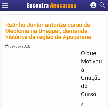
Encontra
Apucarana
Cadastrar empresa
Fazer login
Ratinho Junior autoriza curso de
Criar conta
Medicina na Unespar, demanda
histórica da região de Apucarana
09/05/2026
O que
Motivou
a
Criação
do
Curso
A