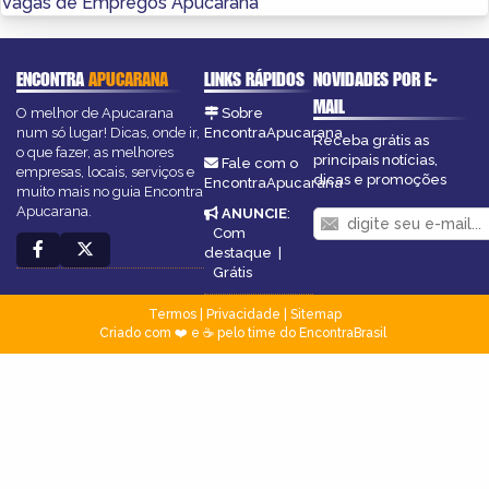
Vagas de Empregos Apucarana
ENCONTRA
APUCARANA
LINKS RÁPIDOS
NOVIDADES POR E-
MAIL
O melhor de Apucarana
Sobre
num só lugar! Dicas, onde ir,
EncontraApucarana
Receba grátis as
o que fazer, as melhores
principais notícias,
Fale com o
empresas, locais, serviços e
dicas e promoções
EncontraApucarana
muito mais no guia Encontra
Apucarana.
ANUNCIE
:
Com
destaque
|
Grátis
Termos
|
Privacidade
|
Sitemap
Criado com ❤️ e ☕ pelo time do EncontraBrasil