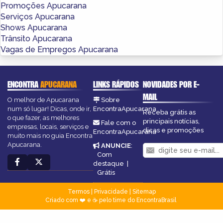
Promoções Apucarana
Serviços Apucarana
Shows Apucarana
Trânsito Apucarana
Vagas de Empregos Apucarana
ENCONTRA
APUCARANA
LINKS RÁPIDOS
NOVIDADES POR E-
MAIL
O melhor de Apucarana
Sobre
num só lugar! Dicas, onde ir,
EncontraApucarana
Receba grátis as
o que fazer, as melhores
principais notícias,
Fale com o
empresas, locais, serviços e
dicas e promoções
EncontraApucarana
muito mais no guia Encontra
Apucarana.
ANUNCIE
:
Com
destaque
|
Grátis
Termos
|
Privacidade
|
Sitemap
Criado com ❤️ e ☕ pelo time do EncontraBrasil