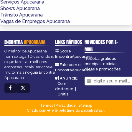
Serviços Apucarana
Shows Apucarana
Trânsito Apucarana
Vagas de Empregos Apucarana
ENCONTRA
APUCARANA
LINKS RÁPIDOS
NOVIDADES POR E-
MAIL
O melhor de Apucarana
Sobre
num só lugar! Dicas, onde ir,
EncontraApucarana
Receba grátis as
o que fazer, as melhores
principais notícias,
Fale com o
empresas, locais, serviços e
dicas e promoções
EncontraApucarana
muito mais no guia Encontra
Apucarana.
ANUNCIE
:
Com
destaque
|
Grátis
Termos
|
Privacidade
|
Sitemap
Criado com ❤️ e ☕ pelo time do EncontraBrasil