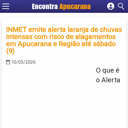
Encontra
Apucarana
Cadastrar empresa
Fazer login
INMET emite alerta laranja de chuvas
Criar conta
intensas com risco de alagamentos
em Apucarana e Região até sábado
(9)
10/05/2026
O que é
o Alerta