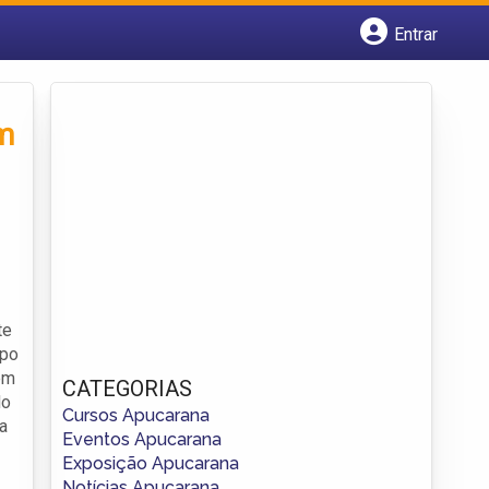
Entrar
Cadastrar empresa
Fazer login
Criar conta
m
te
ipo
em
CATEGORIAS
No
Cursos Apucarana
a
Eventos Apucarana
Exposição Apucarana
Notícias Apucarana