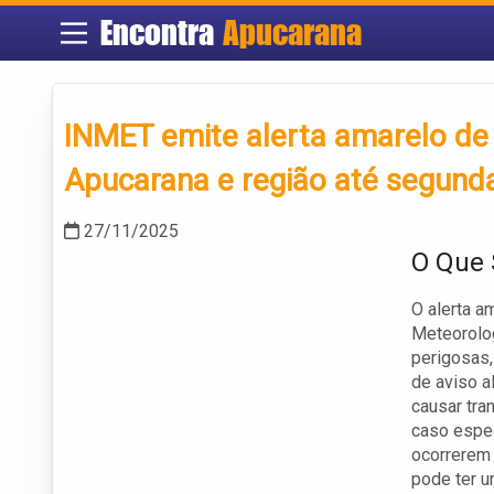
Encontra
Apucarana
INMET emite alerta amarelo de
Apucarana e região até segund
27/11/2025
O Que 
O alerta a
Meteorolo
perigosas,
de aviso a
causar tra
caso espec
ocorrerem 
pode ter u