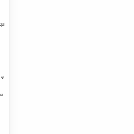
qui
 e
ca