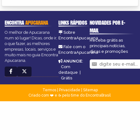
ENCONTRA
APUCARANA
LINKS RÁPIDOS
NOVIDADES POR E-
MAIL
O melhor de Apucarana
Sobre
num só lugar! Dicas, onde ir,
EncontraApucarana
Receba grátis as
o que fazer, as melhores
principais notícias,
Fale com o
empresas, locais, serviços e
dicas e promoções
EncontraApucarana
muito mais no guia Encontra
Apucarana.
ANUNCIE
:
Com
destaque
|
Grátis
Termos
|
Privacidade
|
Sitemap
Criado com ❤️ e ☕ pelo time do EncontraBrasil