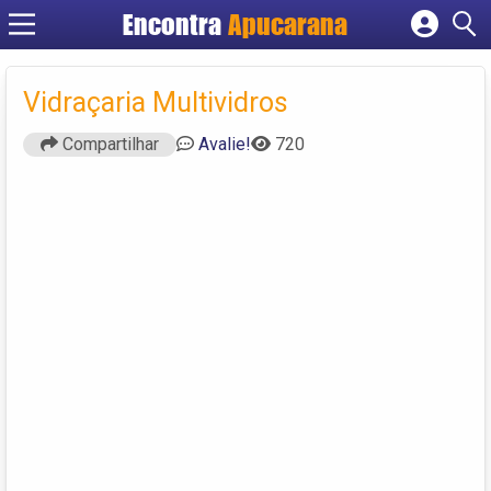
Encontra
Apucarana
Cadastrar empresa
Fazer login
Vidraçaria Multividros
Criar conta
Compartilhar
Avalie!
720