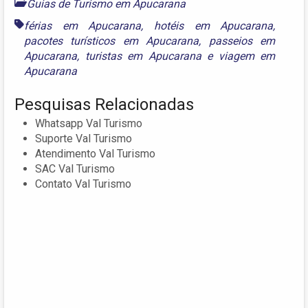
Guias de Turismo em Apucarana
férias em Apucarana
,
hotéis em Apucarana
,
pacotes turísticos em Apucarana
,
passeios em
Apucarana
,
turistas em Apucarana
e
viagem em
Apucarana
Pesquisas Relacionadas
Whatsapp Val Turismo
Suporte Val Turismo
Atendimento Val Turismo
SAC Val Turismo
Contato Val Turismo