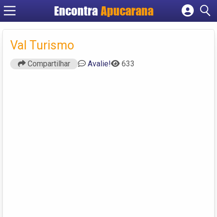
Encontra
Apucarana
Cadastrar empresa
Fazer login
Val Turismo
Criar conta
Compartilhar
Avalie!
633