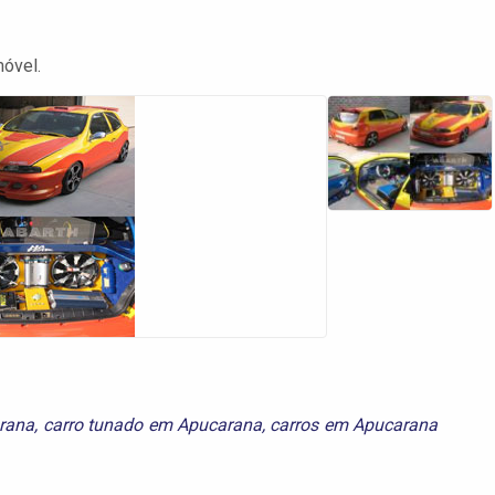
óvel.
arana
,
carro tunado em Apucarana
,
carros em Apucarana