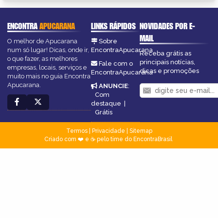
ENCONTRA
APUCARANA
LINKS RÁPIDOS
NOVIDADES POR E-
MAIL
O melhor de Apucarana
Sobre
num só lugar! Dicas, onde ir,
EncontraApucarana
Receba grátis as
o que fazer, as melhores
principais notícias,
Fale com o
empresas, locais, serviços e
dicas e promoções
EncontraApucarana
muito mais no guia Encontra
Apucarana.
ANUNCIE
:
Com
destaque
|
Grátis
Termos
|
Privacidade
|
Sitemap
Criado com ❤️ e ☕ pelo time do EncontraBrasil