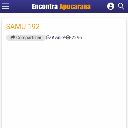
Encontra
Apucarana
Cadastrar empresa
Fazer login
SAMU 192
Criar conta
Compartilhar
Avalie!
2296