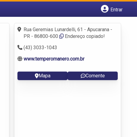
Entrar
Cadastrar empresa
Fazer login
Rua Geremias Lunardelli, 61 - Apucarana -
Criar conta
PR - 86800-600
Endereço copiado!
(43) 3033-1043
www.temperomanero.com.br
Mapa
Comente