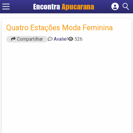
Encontra
Apucarana
Cadastrar empresa
Fazer login
Quatro Estações Moda Feminina
Criar conta
Compartilhar
Avalie!
526