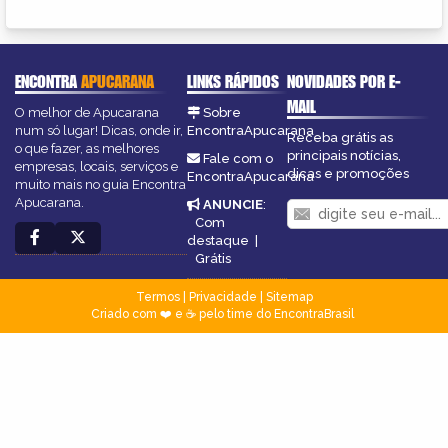
ENCONTRA
APUCARANA
LINKS RÁPIDOS
NOVIDADES POR E-
MAIL
O melhor de Apucarana
Sobre
num só lugar! Dicas, onde ir,
EncontraApucarana
Receba grátis as
o que fazer, as melhores
principais notícias,
Fale com o
empresas, locais, serviços e
dicas e promoções
EncontraApucarana
muito mais no guia Encontra
Apucarana.
ANUNCIE
:
Com
destaque
|
Grátis
Termos
|
Privacidade
|
Sitemap
Criado com ❤️ e ☕ pelo time do EncontraBrasil