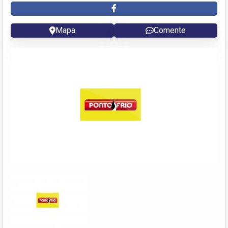
Mapa
Comente