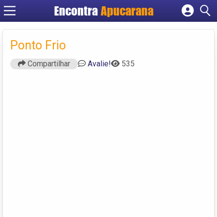
Encontra
Apucarana
Cadastrar empresa
Fazer login
Ponto Frio
Criar conta
Compartilhar
Avalie!
535