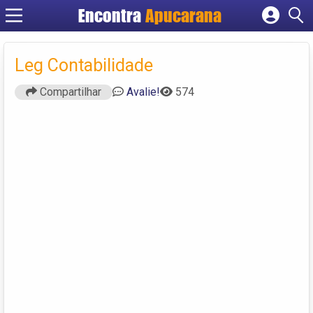
Encontra
Apucarana
Cadastrar empresa
Fazer login
Leg Contabilidade
Criar conta
Compartilhar
Avalie!
574