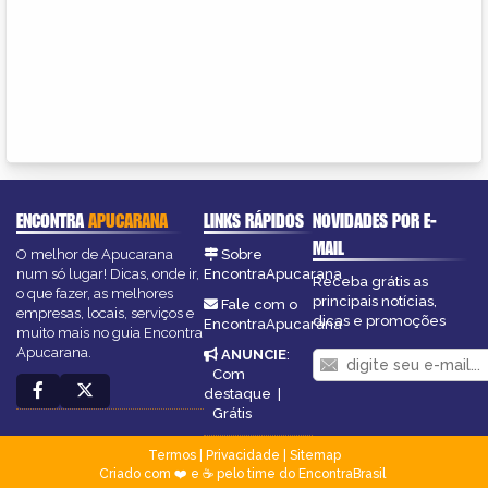
ENCONTRA
APUCARANA
LINKS RÁPIDOS
NOVIDADES POR E-
MAIL
O melhor de Apucarana
Sobre
num só lugar! Dicas, onde ir,
EncontraApucarana
Receba grátis as
o que fazer, as melhores
principais notícias,
Fale com o
empresas, locais, serviços e
dicas e promoções
EncontraApucarana
muito mais no guia Encontra
Apucarana.
ANUNCIE
:
Com
destaque
|
Grátis
Termos
|
Privacidade
|
Sitemap
Criado com ❤️ e ☕ pelo time do EncontraBrasil