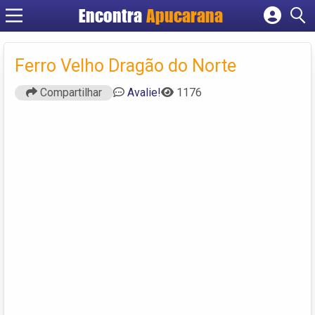
Encontra
Apucarana
Cadastrar empresa
Fazer login
Ferro Velho Dragão do Norte
Criar conta
Compartilhar
Avalie!
1176