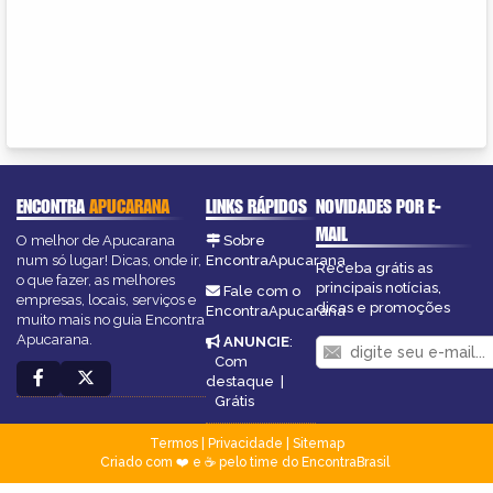
ENCONTRA
APUCARANA
LINKS RÁPIDOS
NOVIDADES POR E-
MAIL
O melhor de Apucarana
Sobre
num só lugar! Dicas, onde ir,
EncontraApucarana
Receba grátis as
o que fazer, as melhores
principais notícias,
Fale com o
empresas, locais, serviços e
dicas e promoções
EncontraApucarana
muito mais no guia Encontra
Apucarana.
ANUNCIE
:
Com
destaque
|
Grátis
Termos
|
Privacidade
|
Sitemap
Criado com ❤️ e ☕ pelo time do EncontraBrasil