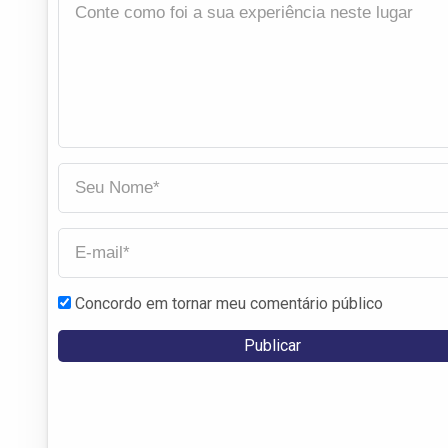
Concordo em tornar meu comentário público