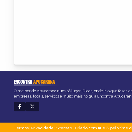
ENCONTRA
APUCARANA
O melhor de Apucarana num só lugar! Dicas, onde ir, o que fazer, 
empresas, locais, serviços e muito mais no guia Encontra Apucaran
Termos
|
Privacidade
|
Sitemap
Criado com ❤️ e ☕ pelo time d