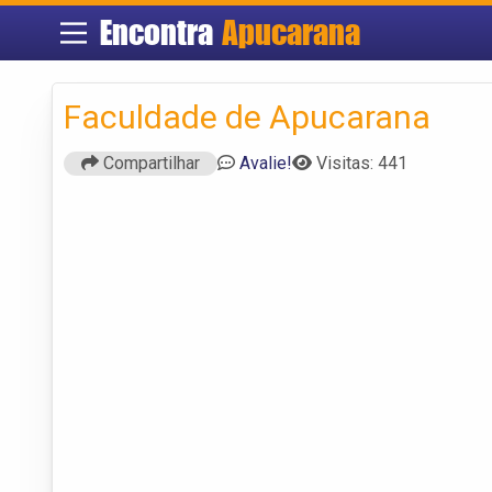
Encontra
Apucarana
Faculdade de Apucarana
Compartilhar
Avalie!
Visitas: 441