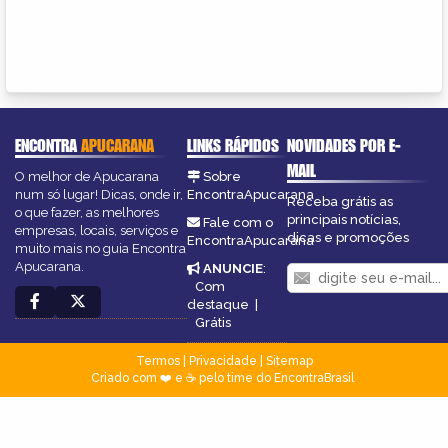
ENCONTRA
APUCARANA
LINKS RÁPIDOS
NOVIDADES POR E-
MAIL
O melhor de Apucarana
Sobre
num só lugar! Dicas, onde ir,
EncontraApucarana
Receba grátis as
o que fazer, as melhores
principais notícias,
Fale com o
empresas, locais, serviços e
dicas e promoções
EncontraApucarana
muito mais no guia Encontra
Apucarana.
ANUNCIE
:
Com
destaque
|
Grátis
Termos
|
Privacidade
|
Sitemap
Criado com ❤️ e ☕ pelo time do EncontraBrasil