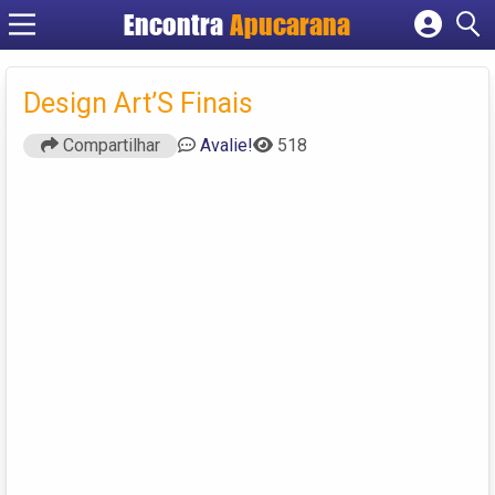
Encontra
Apucarana
Cadastrar empresa
Fazer login
Design Art’S Finais
Criar conta
Compartilhar
Avalie!
518