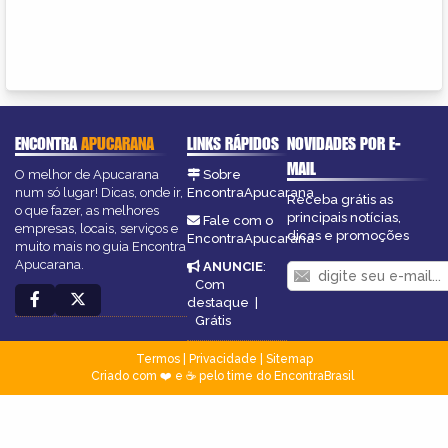
ENCONTRA
APUCARANA
LINKS RÁPIDOS
NOVIDADES POR E-
MAIL
O melhor de Apucarana
Sobre
num só lugar! Dicas, onde ir,
EncontraApucarana
Receba grátis as
o que fazer, as melhores
principais notícias,
Fale com o
empresas, locais, serviços e
dicas e promoções
EncontraApucarana
muito mais no guia Encontra
Apucarana.
ANUNCIE
:
Com
destaque
|
Grátis
Termos
|
Privacidade
|
Sitemap
Criado com ❤️ e ☕ pelo time do EncontraBrasil