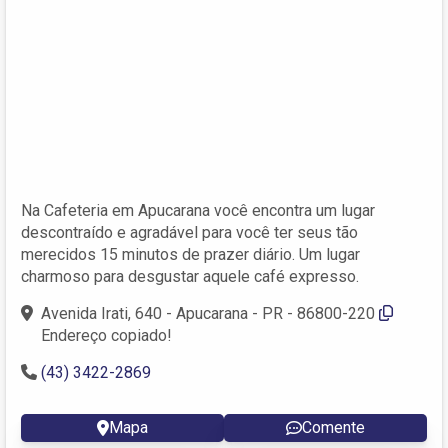
Na Cafeteria em Apucarana você encontra um lugar
descontraído e agradável para você ter seus tão
merecidos 15 minutos de prazer diário. Um lugar
charmoso para desgustar aquele café expresso.
Avenida Irati, 640 - Apucarana - PR - 86800-220
Endereço copiado!
(43) 3422-2869
Mapa
Comente