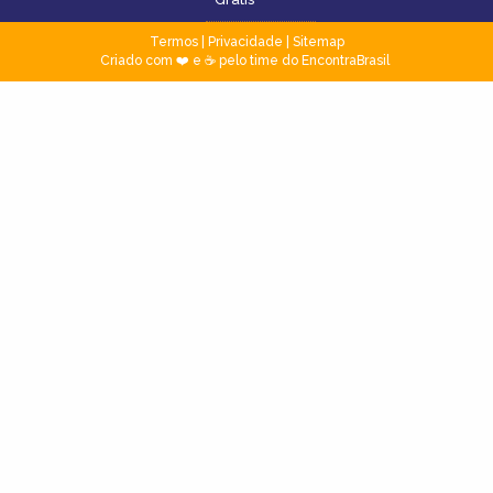
Termos
|
Privacidade
|
Sitemap
Criado com ❤️ e ☕ pelo time do EncontraBrasil