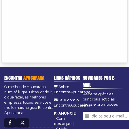
ENCONTRA
APUCARANA
LINKS RÁPIDOS
NOVIDADES POR E-
MAIL
O melhor de Apucarana
Sobre
num só lugar! Dicas, onde ir,
EncontraApucarana
Receba grátis as
o que fazer, as melhores
principais notícias,
Fale com o
empresas, locais, serviços e
dicas e promoções
EncontraApucarana
muito mais no guia Encontra
Apucarana.
ANUNCIE
:
Com
destaque
|
Grátis