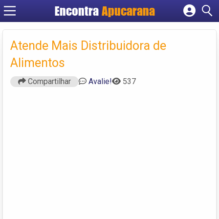
Encontra
Apucarana
Cadastrar empresa
Fazer login
Atende Mais Distribuidora de
Criar conta
Alimentos
Compartilhar
Avalie!
537