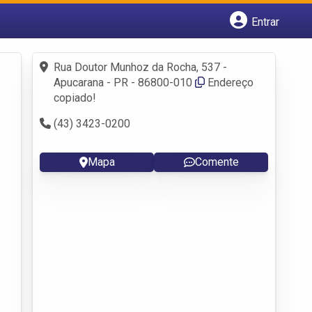
Entrar
Cadastrar empresa
Fazer login
Rua Doutor Munhoz da Rocha, 537 -
Criar conta
Apucarana - PR - 86800-010
Endereço
copiado!
(43) 3423-0200
Mapa
Comente