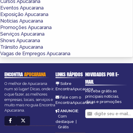
Cursos Apucarana
Eventos Apucarana
Exposição Apucarana
Notícias Apucarana
Promoções Apucarana
Serviços Apucarana
Shows Apucarana
Trânsito Apucarana
Vagas de Empregos Apucarana
ENCONTRA
APUCARANA
LINKS RÁPIDOS
NOVIDADES POR E-
MAIL
O melhor de Apucarana
Sobre
num só lugar! Dicas, onde ir,
EncontraApucarana
Receba grátis as
o que fazer, as melhores
principais notícias,
Fale com o
empresas, locais, serviços e
dicas e promoções
EncontraApucarana
muito mais no guia Encontra
Apucarana.
ANUNCIE
:
Com
destaque
|
Grátis