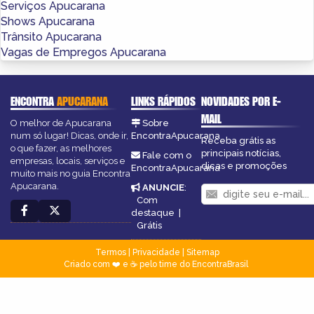
Serviços Apucarana
Shows Apucarana
Trânsito Apucarana
Vagas de Empregos Apucarana
ENCONTRA
APUCARANA
LINKS RÁPIDOS
NOVIDADES POR E-
MAIL
O melhor de Apucarana
Sobre
num só lugar! Dicas, onde ir,
EncontraApucarana
Receba grátis as
o que fazer, as melhores
principais notícias,
Fale com o
empresas, locais, serviços e
dicas e promoções
EncontraApucarana
muito mais no guia Encontra
Apucarana.
ANUNCIE
:
Com
destaque
|
Grátis
Termos
|
Privacidade
|
Sitemap
Criado com ❤️ e ☕ pelo time do EncontraBrasil