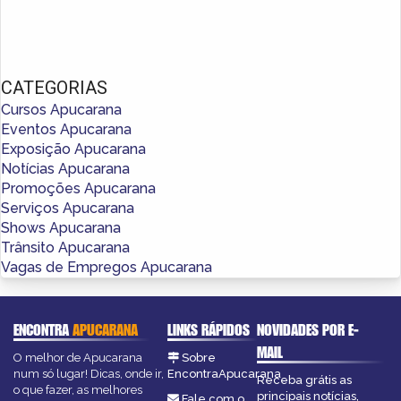
CATEGORIAS
Cursos Apucarana
Eventos Apucarana
Exposição Apucarana
Notícias Apucarana
Promoções Apucarana
Serviços Apucarana
Shows Apucarana
Trânsito Apucarana
Vagas de Empregos Apucarana
ENCONTRA
APUCARANA
LINKS RÁPIDOS
NOVIDADES POR E-
MAIL
O melhor de Apucarana
Sobre
num só lugar! Dicas, onde ir,
EncontraApucarana
Receba grátis as
o que fazer, as melhores
principais notícias,
Fale com o