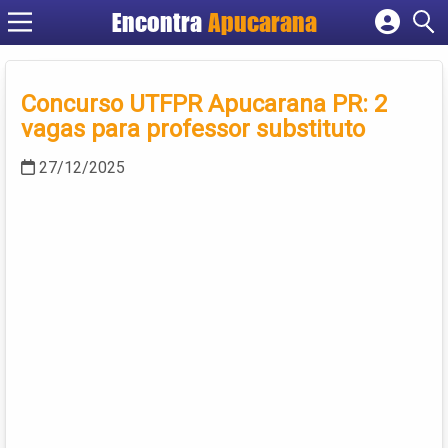
Encontra
Apucarana
Cadastrar empresa
Fazer login
Concurso UTFPR Apucarana PR: 2
Criar conta
vagas para professor substituto
27/12/2025