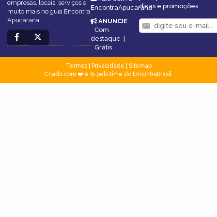
empresas, locais, serviços e
dicas e promoções
EncontraApucarana
muito mais no guia Encontra
Apucarana.
ANUNCIE
:
Com
destaque
|
Grátis
Termos
|
Privacidade
|
Sitemap
Criado com ❤️ e ☕ pelo time do EncontraBrasil