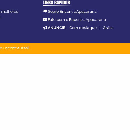
LINKS RÁPIDOS
as melhores
Sobre EncontraApucarana
a.
Fale com o EncontraApucarana
ANUNCIE
:
Com destaque
|
Grátis
o EncontraBrasil