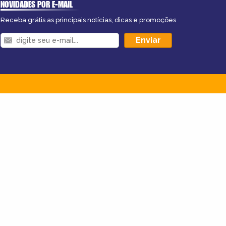
NOVIDADES POR E-MAIL
Receba grátis as principais notícias, dicas e promoções