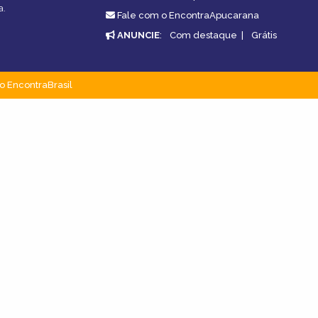
a.
Fale com o EncontraApucarana
ANUNCIE
:
Com destaque
|
Grátis
o EncontraBrasil