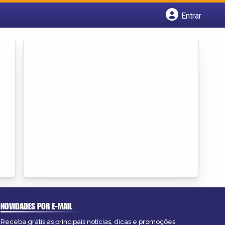
Entrar
Cadastrar empresa
Fazer login
Criar conta
NOVIDADES POR E-MAIL
Receba grátis as principais notícias, dicas e promoções