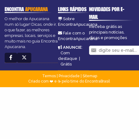
ENCONTRA
APUCARANA
LINKS RÁPIDOS
NOVIDADES POR E-
MAIL
O melhor de Apucarana
Sobre
num só lugar! Dicas, onde ir,
EncontraApucarana
Receba grátis as
o que fazer, as melhores
principais notícias,
Fale com o
empresas, locais, serviços e
dicas e promoções
EncontraApucarana
muito mais no guia Encontra
Apucarana.
ANUNCIE
:
Com
destaque
|
Grátis
Termos
|
Privacidade
|
Sitemap
Criado com ❤️ e ☕ pelo time do EncontraBrasil