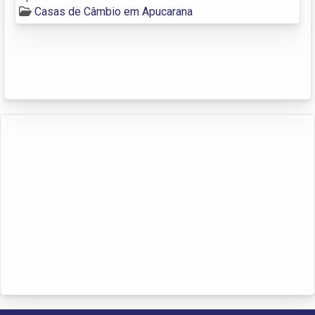
Casas de Câmbio em Apucarana