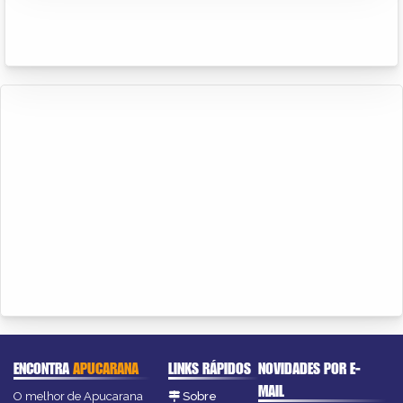
ENCONTRA
APUCARANA
LINKS RÁPIDOS
NOVIDADES POR E-
MAIL
O melhor de Apucarana
Sobre