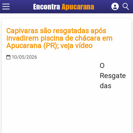
Encontra
Apucarana
Cadastrar empresa
Fazer login
Capivaras são resgatadas após
Criar conta
invadirem piscina de chácara em
Apucarana (PR); veja vídeo
10/05/2026
O
Resgate
das