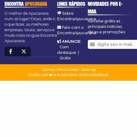
ENCONTRA
APUCARANA
LINKS RÁPIDOS
NOVIDADES POR E-
MAIL
O melhor de Apucarana
Sobre
num só lugar! Dicas, onde ir,
EncontraApucarana
Receba grátis as
o que fazer, as melhores
principais notícias,
Fale com o
empresas, locais, serviços e
dicas e promoções
EncontraApucarana
muito mais no guia Encontra
Apucarana.
ANUNCIE
:
Com
destaque
|
Grátis
Termos
|
Privacidade
|
Sitemap
Criado com ❤️ e ☕ pelo time do EncontraBrasil