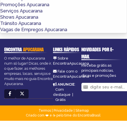
Promoções Apucarana
Serviços Apucarana
Shows Apucarana
Trânsito Apucarana
Vagas de Empregos Apucarana
ENCONTRA
APUCARANA
LINKS RÁPIDOS
NOVIDADES POR E-
MAIL
O melhor de Apucarana
Sobre
num só lugar! Dicas, onde ir,
EncontraApucarana
Receba grátis as
o que fazer, as melhores
principais notícias,
Fale com o
empresas, locais, serviços e
dicas e promoções
EncontraApucarana
muito mais no guia Encontra
Apucarana.
ANUNCIE
:
Com
destaque
|
Grátis
Termos
|
Privacidade
|
Sitemap
Criado com ❤️ e ☕ pelo time do EncontraBrasil