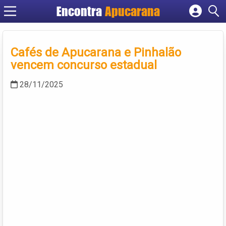
Encontra
Apucarana
Cadastrar empresa
Fazer login
Cafés de Apucarana e Pinhalão
Criar conta
vencem concurso estadual
28/11/2025