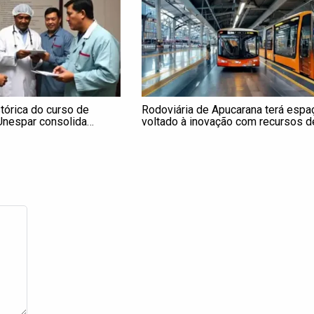
tórica do curso de
Rodoviária de Apucarana terá espa
Unespar consolida
voltado à inovação com recursos d
mo polo universitário
R$1 milhão do Governo do Paraná