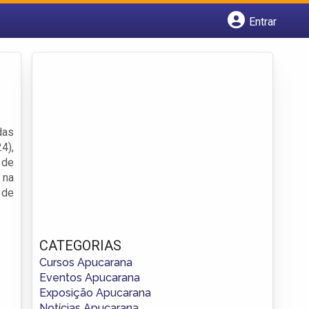
Entrar
Cadastrar empresa
Fazer login
Criar conta
das
4),
 de
 na
 de
CATEGORIAS
Cursos Apucarana
Eventos Apucarana
Exposição Apucarana
Notícias Apucarana