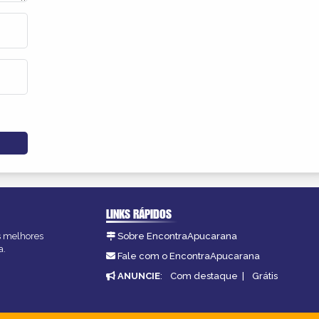
LINKS RÁPIDOS
as melhores
Sobre EncontraApucarana
a.
Fale com o EncontraApucarana
ANUNCIE
:
Com destaque
|
Grátis