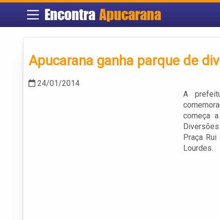
Encontra
Apucarana
Apucarana ganha parque de div
24/01/2014
A prefei
comemoraç
começa a 
Diversões
Praça Rui
Lourdes.