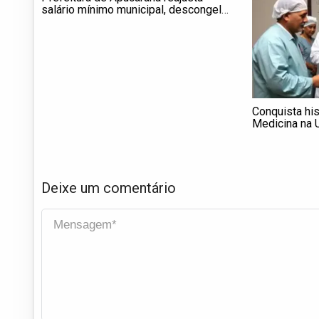
salário mínimo municipal, descongela
tempo de serviço e anuncia concurso
público
Conquista his
Medicina na 
Apucarana co
regional
Deixe um comentário