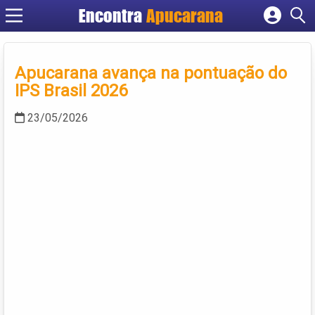
Encontra
Apucarana
Cadastrar empresa
Fazer login
Apucarana avança na pontuação do
Criar conta
IPS Brasil 2026
23/05/2026