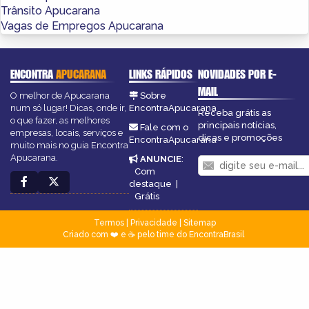
Trânsito Apucarana
Vagas de Empregos Apucarana
ENCONTRA
APUCARANA
LINKS RÁPIDOS
NOVIDADES POR E-
MAIL
O melhor de Apucarana
Sobre
num só lugar! Dicas, onde ir,
EncontraApucarana
Receba grátis as
o que fazer, as melhores
principais notícias,
Fale com o
empresas, locais, serviços e
dicas e promoções
EncontraApucarana
muito mais no guia Encontra
Apucarana.
ANUNCIE
:
Com
destaque
|
Grátis
Termos
|
Privacidade
|
Sitemap
Criado com ❤️ e ☕ pelo time do EncontraBrasil