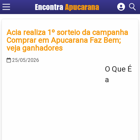
Encontra
Apucarana
Cadastrar empresa
Fazer login
Acia realiza 1º sorteio da campanha
Criar conta
Comprar em Apucarana Faz Bem;
veja ganhadores
25/05/2026
O Que É
a