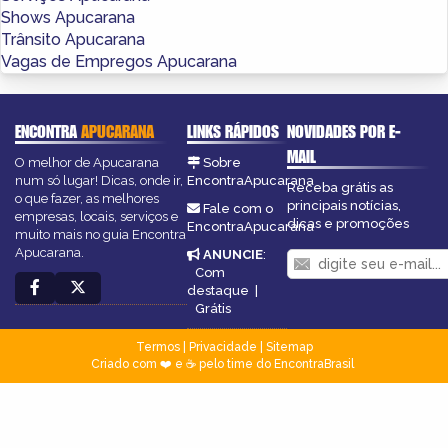
Shows Apucarana
Trânsito Apucarana
Vagas de Empregos Apucarana
ENCONTRA
APUCARANA
LINKS RÁPIDOS
NOVIDADES POR E-
MAIL
O melhor de Apucarana
Sobre
num só lugar! Dicas, onde ir,
EncontraApucarana
Receba grátis as
o que fazer, as melhores
principais notícias,
Fale com o
empresas, locais, serviços e
dicas e promoções
EncontraApucarana
muito mais no guia Encontra
Apucarana.
ANUNCIE
:
Com
destaque
|
Grátis
Termos
|
Privacidade
|
Sitemap
Criado com ❤️ e ☕ pelo time do EncontraBrasil