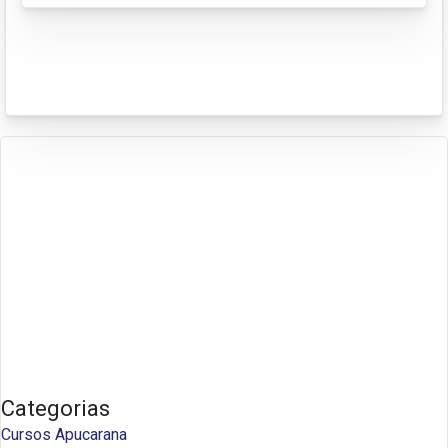
Categorias
Cursos Apucarana