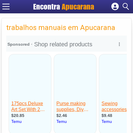
Encontra
Apucarana
Cadastrar empresa
Fazer login
trabalhos manuais em Apucarana
Criar conta