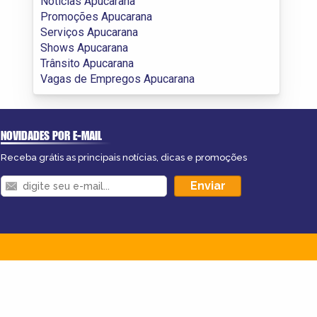
Notícias Apucarana
Promoções Apucarana
Serviços Apucarana
Shows Apucarana
Trânsito Apucarana
Vagas de Empregos Apucarana
NOVIDADES POR E-MAIL
Receba grátis as principais notícias, dicas e promoções