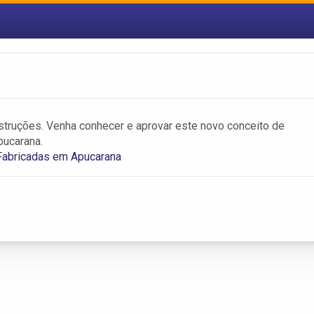
struções. Venha conhecer e aprovar este novo conceito de
pucarana.
Fabricadas em Apucarana