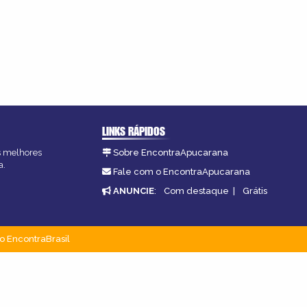
LINKS RÁPIDOS
as melhores
Sobre EncontraApucarana
a.
Fale com o EncontraApucarana
ANUNCIE
:
Com destaque
|
Grátis
o EncontraBrasil