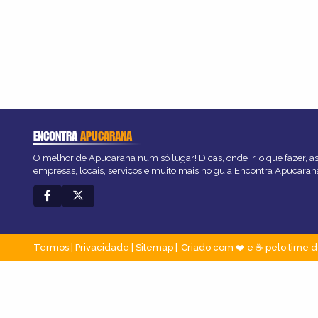
ENCONTRA
APUCARANA
O melhor de Apucarana num só lugar! Dicas, onde ir, o que fazer, 
empresas, locais, serviços e muito mais no guia Encontra Apucaran
Termos
|
Privacidade
|
Sitemap
Criado com ❤️ e ☕ pelo time d