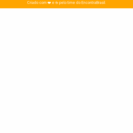
Criado com ❤️ e ☕ pelo time do EncontraBrasil