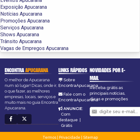
Eventos Apucarana
Exposição Apucarana
Notícias Apucarana
Promoções Apucarana
Serviços Apucarana
Shows Apucarana
Trânsito Apucarana
Vagas de Empregos Apucarana
ENCONTRA
APUCARANA
LINKS RÁPIDOS
NOVIDADES POR E-
MAIL
O melhor de Apucarana
Sobre
num só lugar! Dicas, onde ir,
EncontraApucarana
Receba grátis as
o que fazer, as melhores
principais notícias,
Fale com o
empresas, locais, serviços e
dicas e promoções
EncontraApucarana
muito mais no guia Encontra
Apucarana.
ANUNCIE
:
Com
destaque
|
Grátis
Termos
|
Privacidade
|
Sitemap