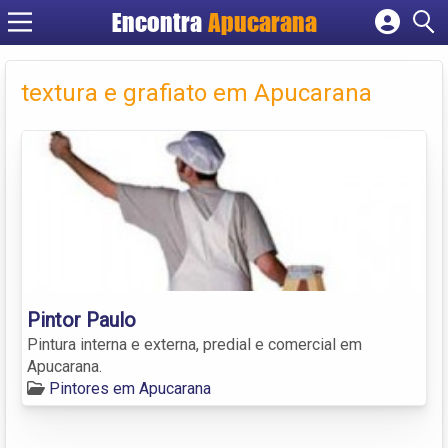
Encontra
Apucarana
Cadastrar empresa
Fazer login
textura e grafiato em Apucarana
Criar conta
Pintor Paulo
Pintura interna e externa, predial e comercial em
Apucarana.
Pintores em Apucarana