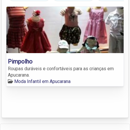
Pimpolho
Roupas duráveis e confortáveis para as crianças em
Apucarana.
Moda Infantil em Apucarana