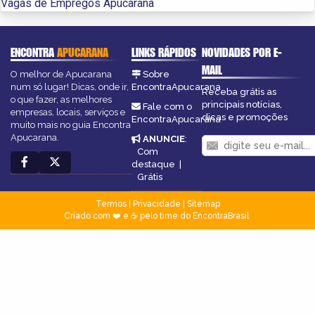
Vagas de Empregos Apucarana
ENCONTRA
APUCARANA
LINKS RÁPIDOS
NOVIDADES POR E-
MAIL
O melhor de Apucarana
Sobre
num só lugar! Dicas, onde ir,
EncontraApucarana
Receba grátis as
o que fazer, as melhores
principais notícias,
Fale com o
empresas, locais, serviços e
dicas e promoções
EncontraApucarana
muito mais no guia Encontra
Apucarana.
ANUNCIE
:
Com
destaque
|
Grátis
Termos
|
Privacidade
|
Sitemap
Criado com ❤️ e ☕ pelo time do EncontraBrasil