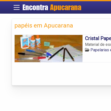
Encontra
Apucarana
papéis em Apucarana
Cristal Pape
Material de esc
Papelarias