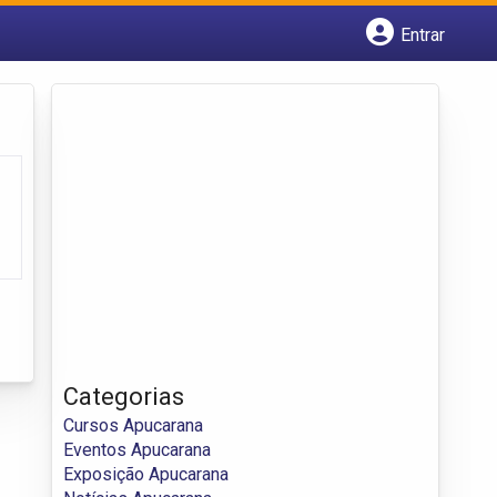
Entrar
Cadastrar empresa
Fazer login
Criar conta
Categorias
Cursos Apucarana
Eventos Apucarana
Exposição Apucarana