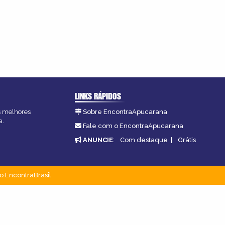
LINKS RÁPIDOS
as melhores
Sobre EncontraApucarana
a.
Fale com o EncontraApucarana
ANUNCIE
:
Com destaque
|
Grátis
o EncontraBrasil