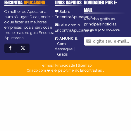
ENCONTRA
APUCARANA
LINKS RÁPIDOS
NOVIDADES POR E-
MAIL
O melhor de Apucarana
Sobre
num só lugar! Dicas, onde ir,
EncontraApucarana
Receba grátis as
o que fazer, as melhores
principais notícias,
Fale com o
empresas, locais, serviços e
dicas e promoções
EncontraApucarana
muito mais no guia Encontra
Apucarana.
ANUNCIE
:
Com
destaque
|
Grátis
Termos
|
Privacidade
|
Sitemap
Criado com ❤️ e ☕ pelo time do EncontraBrasil