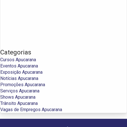
Categorias
Cursos Apucarana
Eventos Apucarana
Exposição Apucarana
Notícias Apucarana
Promoções Apucarana
Serviços Apucarana
Shows Apucarana
Trânsito Apucarana
Vagas de Empregos Apucarana