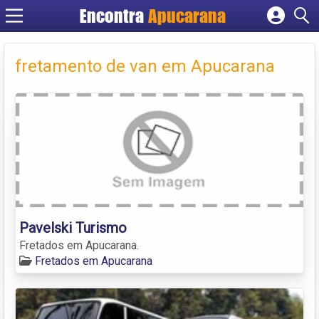
Encontra
Apucarana
Cadastrar empresa
Fazer login
fretamento de van em Apucarana
Criar conta
Pavelski Turismo
Fretados em Apucarana.
Fretados em Apucarana