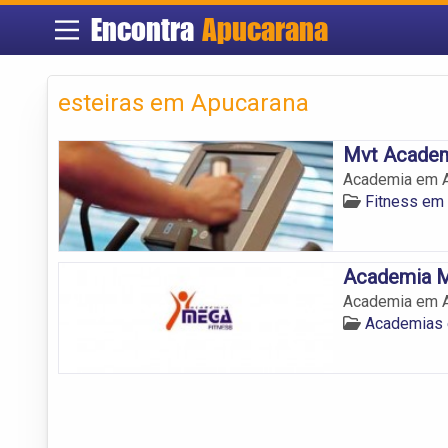
Encontra
Apucarana
esteiras em Apucarana
Mvt Academi
Academia em Ap
Fitness em
Academia M
Academia em Ap
Academias 