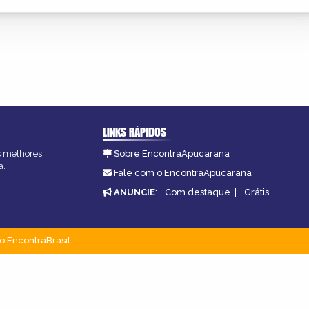
LINKS RÁPIDOS
as melhores
Sobre EncontraApucarana
a.
Fale com o EncontraApucarana
ANUNCIE
:
Com destaque
|
Grátis
o EncontraBrasil