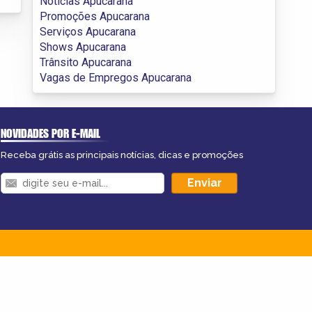
Notícias Apucarana
Promoções Apucarana
Serviços Apucarana
Shows Apucarana
Trânsito Apucarana
Vagas de Empregos Apucarana
NOVIDADES POR E-MAIL
Receba grátis as principais notícias, dicas e promoções