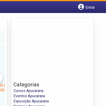
Entrar
Cadastrar empresa
Fazer login
Criar conta
Categorias
Cursos Apucarana
Eventos Apucarana
Exposição Apucarana