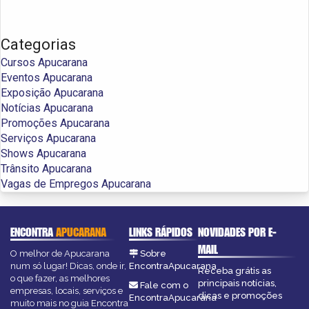
Categorias
Cursos Apucarana
Eventos Apucarana
Exposição Apucarana
Notícias Apucarana
Promoções Apucarana
Serviços Apucarana
Shows Apucarana
Trânsito Apucarana
Vagas de Empregos Apucarana
ENCONTRA
APUCARANA
LINKS RÁPIDOS
NOVIDADES POR E-
MAIL
O melhor de Apucarana
Sobre
num só lugar! Dicas, onde ir,
EncontraApucarana
Receba grátis as
o que fazer, as melhores
principais notícias,
Fale com o
empresas, locais, serviços e
dicas e promoções
EncontraApucarana
muito mais no guia Encontra