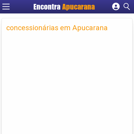
Encontra
Apucarana
Cadastrar empresa
Fazer login
concessionárias em Apucarana
Criar conta