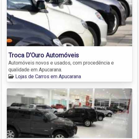
Troca D’Ouro Automóveis
Automóveis novos e usados, com procedência e
qualidade em Apucarana.
Lojas de Carros em Apucarana