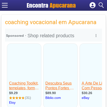
Encontra
Apucarana
Cadastrar empresa
Fazer login
coaching vocacional em Apucarana
Criar conta