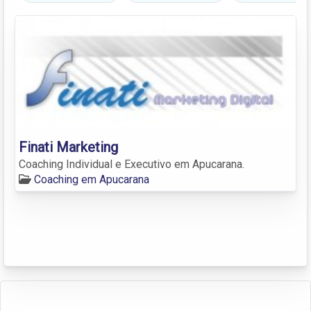
Finati Marketing
Coaching Individual e Executivo em Apucarana.
Coaching em Apucarana