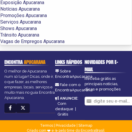
Exposição Apucarana
Notícias Apucarana
Promoções Apucarana
Serviços Apucarana
Shows Apucarana
Trânsito Apucarana
Vagas de Empregos Apucarana
ENCONTRA
APUCARANA
LINKS RÁPIDOS
NOVIDADES POR E-
MAIL
O melhor de Apucarana
Sobre
num só lugar! Dicas, onde ir,
EncontraApucarana
Receba grátis as
o que fazer, as melhores
principais notícias,
Fale com o
empresas, locais, serviços e
dicas e promoções
EncontraApucarana
muito mais no guia Encontra
Apucarana.
ANUNCIE
:
Com
destaque
|
Grátis
Termos
|
Privacidade
|
Sitemap
Criado com ❤️ e ☕ pelo time do EncontraBrasil