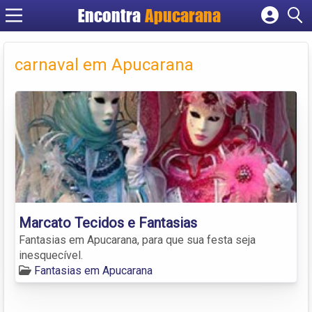
Encontra
Apucarana
Cadastrar empresa
Fazer login
carnaval em Apucarana
Criar conta
Marcato Tecidos e Fantasias
Fantasias em Apucarana, para que sua festa seja
inesquecível.
Fantasias em Apucarana