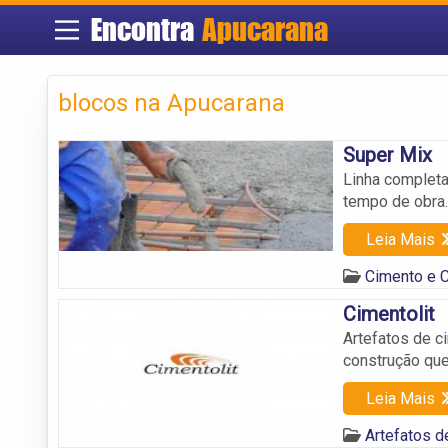
Encontra
Apucarana
blocos na Apucarana
Super Mix
Linha completa
tempo de obra
Leia Mais
Cimento e 
Cimentolit
Artefatos de c
construção que
Leia Mais
Artefatos 