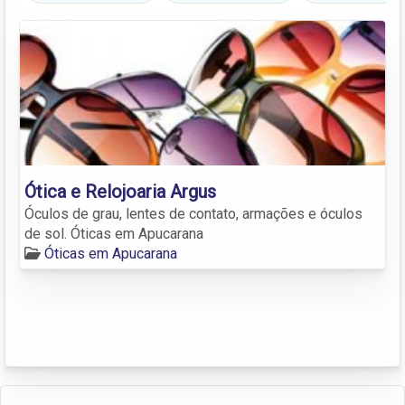
Ótica e Relojoaria Argus
Óculos de grau, lentes de contato, armações e óculos
de sol. Óticas em Apucarana
Óticas em Apucarana