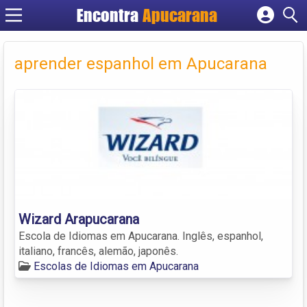
Encontra
Apucarana
Cadastrar empresa
Fazer login
aprender espanhol em Apucarana
Criar conta
Wizard Arapucarana
Escola de Idiomas em Apucarana. Inglês, espanhol,
italiano, francês, alemão, japonês.
Escolas de Idiomas em Apucarana