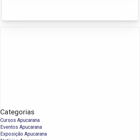
Categorias
Cursos Apucarana
Eventos Apucarana
Exposição Apucarana